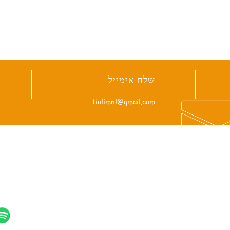
טירת דה האר – הטירה הגדולה
העיר 
ביותר בהולנד
ההולנד
שלח אימייל
tiulimnl@gmail.com