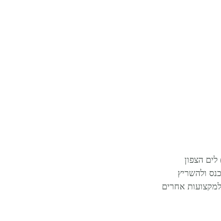
19 ל 1932 ניבנה הסכר הסוגר (afsluitdijk) שהפריד בין ים הדרום (Zuiderzee) לים הצפון 
 להיכנס ולהשריץ 
למקצועות אחרים 