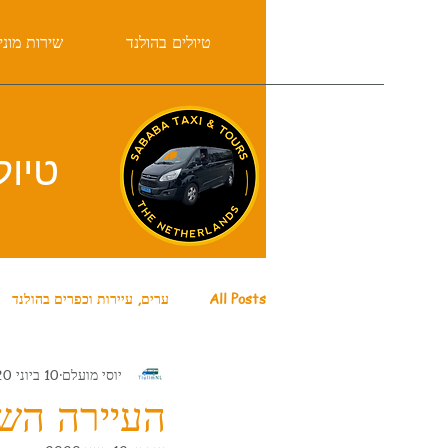
בית
טיולים בהולנד
שירות מוני
טיול
All Posts
ערים, עיירות וכפרים בהולנד
יוסי מועלם
10 ביוני 2020
קורונה בהולנד
אטרקציות באמסטר
העיירה השלווה