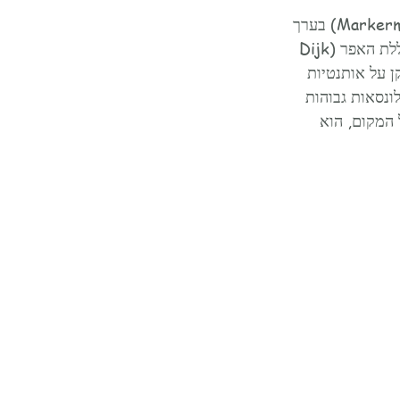
מרקן היא עיירה קטנה בחבל ארץ הנקרא ארץ המים השוכן על גדות ימת מרקרמייר (Markermeer) בערך 
25 דקות נסיעה מאמסטרדם שהיה כמעט כשמונה מאות שנה אי בודד. ב 1957 נבנתה סוללת האפר (Dijk 
 על אותנטיות 
ונסאות גבוהות 
מרקן" הוא סמל המקום, הוא 