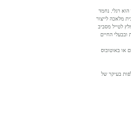
וא רגלי. נחמד 
ית מלאכה לייצור 
לץ לטייל מסביב 
ות ובבעלי החיים 
את מהעיירה פולנדם (Volendam) במשך היום או באוטובוס 
פות בעיקר של 