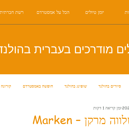
ות
יומן טיולים
הכל על אמסטרדם
רשת חברתית
ים מודרכים בעברית
בהולנד
סיורים בהולנד
שופינג בהולנד
חופשה באמסטרדם
קורונה
זמן קריאה 1 דקות
דם
סיורים באמסטרדם
אוכל בהולנד
עובדות על הולנד
 מרקן – Marken