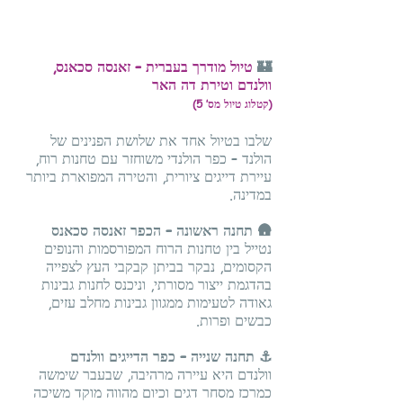
🏰
טיול מודרך בעברית – זאנסה סכאנס,
וולנדם וטירת דה האר
(קטלוג טיול מס’ 5)
שלבו בטיול אחד את שלושת הפנינים של
הולנד – כפר הולנדי משוחזר עם טחנות רוח,
עיירת דייגים ציורית, והטירה המפוארת ביותר
במדינה.
🛖 תחנה ראשונה – הכפר זאנסה סכאנס
נטייל בין טחנות הרוח המפורסמות והנופים
הקסומים, נבקר בביתן קבקבי העץ לצפייה
בהדגמת ייצור מסורתי, וניכנס לחנות גבינות
גאודה לטעימות ממגוון גבינות מחלב עזים,
כבשים ופרות.
⚓ תחנה שנייה – כפר הדייגים וולנדם
וולנדם היא עיירה מרהיבה, שבעבר שימשה
כמרכז מסחר דגים וכיום מהווה מוקד משיכה