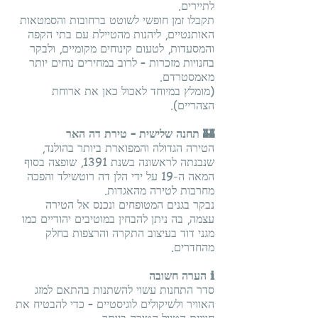
לתיירים.
תקבלו זמן חופשי לשוטט ברחובות והסמטאות
האותנטיים, ליהנות מהטיילת עם בתי הקפה
והמסעדות, לטעום קינוחים מקומיים, ולבקר
בחנויות מזכרות – לרוב במחירים נוחים יותר
מאמסטרדם.
(מומלץ במיוחד לאכול כאן את ארוחת
הצהריים).
🏰 תחנה שלישית – טירת דה האר
הטירה הגדולה והמפוארת ביותר בהולנד,
שנבנתה לראשונה בשנת 1391, שופצה בסוף
המאה ה-19 על ידי הלן דה רוטשילד והפכה
מחרבות לטירה מהאגדות.
נבקר בגנים המטופחים ונכנס אל הטירה
עצמה, בה ניתן להבחין במוטיבים יהודיים כמו
מגני דוד בעיצוב התקרה והרצפות בחלק
מהחדרים.
ℹ️ הערה חשובה
סדר התחנות עשוי להשתנות בהתאם למזג
האוויר ולשיקולים לוגיסטיים – כדי להבטיח את