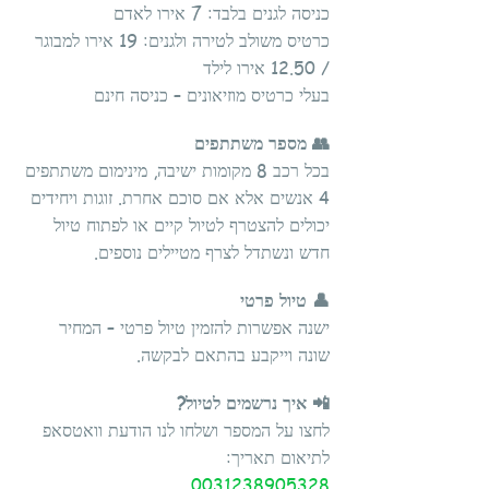
כניסה לגנים בלבד: 7 אירו לאדם
כרטיס משולב לטירה ולגנים: 19 אירו למבוגר
/ 12.50 אירו לילד
בעלי כרטיס מוזיאונים – כניסה חינם
👥 מספר משתתפים
בכל רכב 8 מקומות ישיבה, מינימום משתתפים
4 אנשים אלא אם סוכם אחרת. זוגות ויחידים
יכולים להצטרף לטיול קיים או לפתוח טיול
חדש ונשתדל לצרף מטיילים נוספים.
👤 טיול פרטי
ישנה אפשרות להזמין טיול פרטי – המחיר
שונה וייקבע בהתאם לבקשה.
📲 איך נרשמים לטיול?
לחצו על המספר ושלחו לנו הודעת וואטסאפ
לתיאום תאריך:
0031238905328