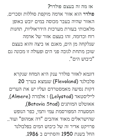
אז מה זה בעצם פולדר?
פולדר
 הוא אזור אדמה מוקפת סוללות וסכרים. 
האזור שהיה בעבר מכוסה במים יובש באופן 
מלאכותי בעזרת מערכות הידראוליות, תחנות 
רוח וכדומה. זהו בעצם אזור של אדמה 
שנלקחה מן הים, מאגם או ביצה והוא בעצם 
שוכן מתחת לגובה פני הים ופעולה זו מכונה גם 
"כיבוש הים".
דוגמא לאזור פולדר ענק היא המחוז שנקרא 
פלבולנד (Flevoland) שנמצא בערך 20 
דקות נסיעה מאמסטרדם ועליו יש את הערים 
לייליסטאד (Lelystad) ו אלמרה (Almere), 
אאוטלט המותגים (Batavia Stad), 
המסעדה המפורסמת עמי ותמי, כפר הנופש 
שהישראלים מאוד אוהבים "דה אמהופ" ועוד..
פרויקט אדיר זה של כיבוש המים בפלבולנד 
החל בשנת 1950 והסתיים ב 1986.