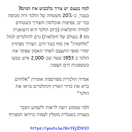
למה בעצם יש צורך בלכבוש את המים?
בעבר, כ-20% משטחה של הולנד היה מכוסה 
במי ים. צפיפות אוכלוסין והצורך בשטחים 
למחיה וחקלאות (כיום הולנד היא היצואנית 
מס 3 בעולם של חקלאות) גרם להולנדים לנהל 
"מלחמות" אין סוף כנגד הים. הצורך בפתרון 
יסודי וסופי התעצם לאחר האסון שפקד את 
הולנד ב 1953 שעה שכ-2,000 איש טבעו 
בשטפונות הים הצפוני. 
אמרה הולנדית מפורסמת אומרת "אלוהים 
ברא את כדור הארץ וההולנדים בראו את 
הולנד"
ולמי שממש רוצה לראות ולשמוע הסבר 
מעמיק באנגלית מומלץ לצפות בוידאו המצורף
https://youtu.be/8ir1Vj1D930