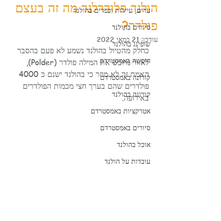
הולנד פלודרלנד מה זה בעצם
ערים, עיירות וכפרים בהולנד
פולדר?
סיורים בהולנד
עודכן:
21 במאי 2022
שופינג בהולנד
כחלק מהטיול בהולנד נשמע לא פעם בהסבר 
חופשה באמסטרדם
לאזור מיובש את המילה פולדר (Polder), 
האמת זה לא מוזר כי בהולנד ישנם כ 4000 
קורונה באמסטרדם
פולדרים שהם בערך חצי מכמות הפולדרים 
קורונה בהולנד
באירופה.  
אטרקציות באמסטרדם
סיורים באמסטרדם
אוכל בהולנד
עובדות על הולנד