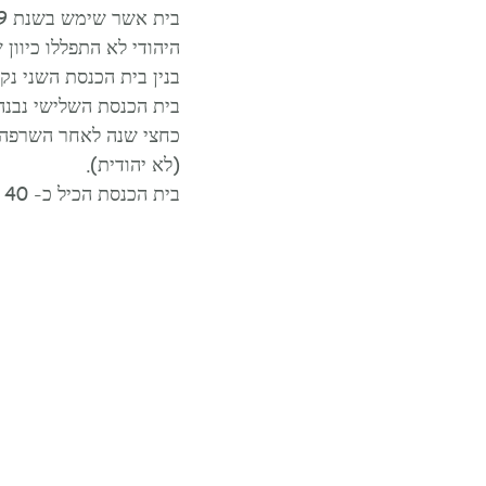
היהודי לא התפללו כיוון 
בנין בית הכנסת השני נקנה בשנת 1767 ושימש את הקהילה ה
בית הכנסת השלישי נבנה בשנת 1814 אך עלה באש בשרפה שפרצה
כחצי שנה לאחר השרפה שו
(לא יהודית).
בית הכנסת הכיל כ- 40 מקומות ישיבה ונחנך ב- 26 בספטמבר 1894 ע״י מקהלת ״נבל דוד״ מאמסטרדם.