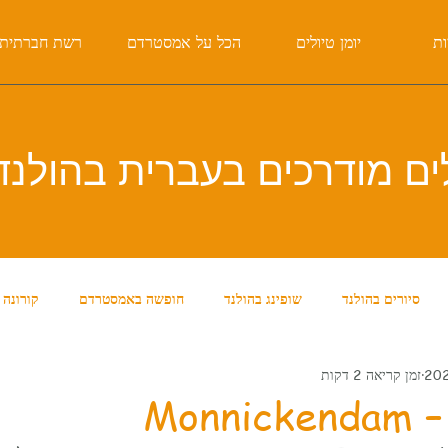
ות
יומן טיולים
הכל על אמסטרדם
רשת חברתית
ים מודרכים בעברית
בהולנד
סיורים בהולנד
שופינג בהולנד
חופשה באמסטרדם
קורונה
זמן קריאה 2 דקות
דם
סיורים באמסטרדם
אוכל בהולנד
עובדות על הולנד
Monn