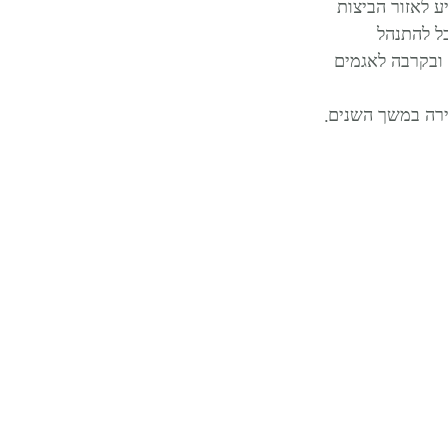
 קשה להגיע לאזור הביצות 
וניקנדאם מעמד של עיר (1355) אשר תוכל להתנהל 
ת עם ראש ומועצת עיר. מיקום העיירה על גדות הים הדרומי לשעבר (Zuiderzee) ובקרבה לאגמים 