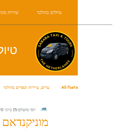
בית
טיולים בהולנד
שירות מוני
טיול
All Posts
ערים, עיירות וכפרים בהולנד
יוסי מועלם
15 ביוני 2020
קורונה בהולנד
אטרקציות באמסטר
מוניקנדאם – ickendam