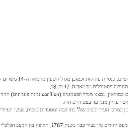
 בניינים ׳עקומים׳ אך יפהפיים, כנסיות עתיקו
ה פסטורלית מהמאה ה-17 וה-18. 
במגדל השעון המשמש גם כמוזיאון, נמצא מגדל הפעמונים (arillon
שר עדיין מנגן עד עצם היום הזה.
 במרכז העיר וסביב שלל בתי קפה ומסעדות טובות, אנשי העיירה 