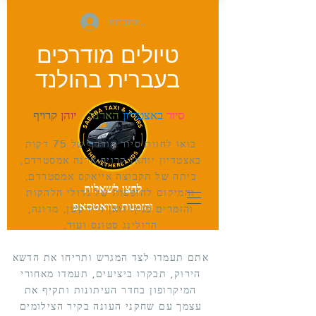
להתחברות
טיולים מודרכים
בעברית
בהולנד
קרויף
סיור
באצטדיון
הארנה
-
יוהן
בואו לחוות סיור מודרך של 75 דקות
באצטדיון יוהאן קרויף ארנה אמסטרדם,
ביתה של הקבוצה אייאקס אמסטרדם,
לחצו לשאלות
והמיקום להופעות של גדולי הלהקות
והזמנות בוואטסאפ
והזמרים כגון: וואן דיירקשן, מדונה,
הרולינג סטונס ועוד.
אתם תעמדו לצד המגרש ותריחו את הדשא
הירוק, תבקרו ביציעים, תעמדו מאחורי
המיקרופון בחדר העיתונות ותקיף את
עצמך עם שחקני העונה בקיר הצילומים