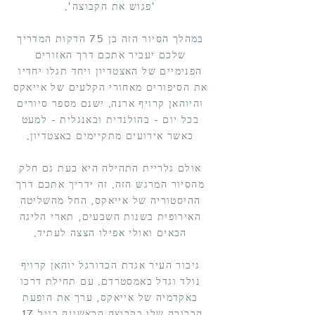
'פגוש את הקבוצה'.
במהלך הסיור הזה בן 75 הדקות המדריך
שלכם יעביר אתכם דרך האזורים
הפנימיים של האצטדיון ויחד תגלו יחדיו
את הסיפורים מאחורי הקלעים של אייאקס
והיוהאן קרויף ארנה. ישנם מספר סיורים
בכל יום - בהולנדית ובאנגלית - למעט
כאשר אירועים מתקיימים באצטדיון.
אולם גלריית התהילה היא כעת גם חלק
מהסיור המרגש הזה. זה ידריך אתכם דרך
ההיסטוריה של אייאקס, החל מהשליטה
האירופית בשנות השבעים, תארי הליגה
הבאים ואולי אפילו הצצה לעתיד.
גיבור העיר אגדת הכדורגל יוהאן קרויף
נולד וגדל באמסטרדם. עם תחילת דרכו
באקדמיה של אייאקס, ערך את הופעת
הבכורה שלו בקבוצה הראשונה בגיל 17,